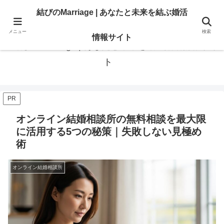
あなたの「結びたい」を叶える情報。地域・大手相談所の選び方と婚活のリア
結びのMarriage | あなたと未来を結ぶ婚活
ル。
メニュー
検索
情報サイト
結びのMarriage | あなたと未来を結ぶ婚活情報サイ
ト
PR
オンライン結婚相談所の無料相談を最大限
に活用する5つの秘策｜失敗しない見極め
術
オンライン結婚相談所