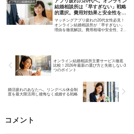
アプリ疲れの20代へ。オンライン
オンライン結婚相談所
結婚相談所は「早すぎない」戦略
的選択。費用対効果と安全性を徹
底解説
マッチングアプリ疲れの20代女性必見！
オンライン結婚相談所が「早すぎない」
理由を徹底解説。費用相場や安全性、20
代だからこその高い成婚率など、専門家
が戦略的婚活の真実を伝えます。無駄な
消耗を避け、賢く理想のパートナーを見
つけましょう。
オンライン結婚相談所主要サービス徹底
比較！2026年最新の選び方と失敗しない3
つのポイント
婚活疲れのあなたへ。リングベル休会制
度を最大限活用し後悔なく成婚する戦略
コメント