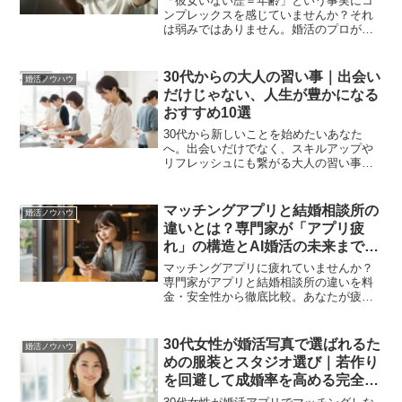
「彼女いない歴＝年齢」という事実にコ
ンプレックスを感じていませんか？それ
は弱みではありません。婚活のプロが、
失われた自信を取り戻し、前向きな一歩
を踏み出すための具体的な3つの自己改革
ステップを徹底解説します。
30代からの大人の習い事｜出会い
婚活ノウハウ
だけじゃない、人生が豊かになる
おすすめ10選
30代から新しいことを始めたいあなた
へ。出会いだけでなく、スキルアップや
リフレッシュにも繋がる大人の習い事を
紹介。料理、ヨガ、資産運用など、人生
が豊かになるおすすめ10選と失敗しない
選び方のポイントを解説します。
マッチングアプリと結婚相談所の
婚活ノウハウ
違いとは？専門家が「アプリ疲
れ」の構造とAI婚活の未来まで徹
底解説
マッチングアプリに疲れていませんか？
専門家がアプリと結婚相談所の違いを料
金・安全性から徹底比較。あなたが疲れ
る構造的理由と、AIが変える未来の婚活
まで解説。最適な次の一歩が見つかりま
す。
30代女性が婚活写真で選ばれるた
婚活ノウハウ
めの服装とスタジオ選び｜若作り
を回避して成婚率を高める完全ガ
イド