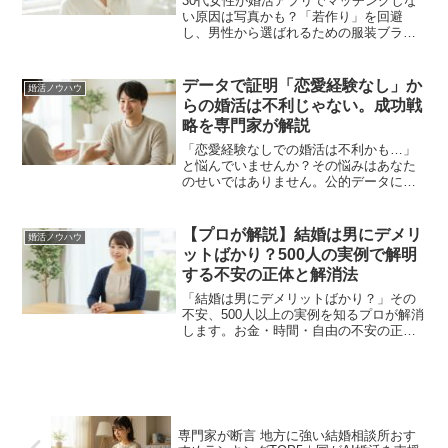
30代女性が婚活アプリでマッチングしな
い原因は写真かも？「若作り」を回避
し、男性から選ばれるための服装ブラン
ドやスタジオ選びを専門家が解説。自撮
りを卒業し、成婚率を高める「品格」の
作り方を今すぐチェック。
データで証明「恋愛経験なし」か
婚活ノウハウ
らの婚活は不利じゃない。成功戦
略を専門家が解説
「恋愛経験なしでの婚活は不利かも…」
と悩んでいませんか？その悩みはあなた
のせいではありません。公的データに基
づき、専門家が具体的な成功戦略を解
説。自信を持って次の一歩を踏み出すた
めの、信頼できるガイドです。
【プロが解説】結婚は男にデメリ
婚活ノウハウ
ットばかり？500人の実例で解明
する不安の正体と解消法
「結婚は男にデメリットばかり？」その
不安、500人以上の実例を知るプロが解消
します。お金・時間・自由の不安の正体
を解明し、後悔しないための具体的なア
クションを解説。この記事で、結婚への
判断軸が手に入ります。
専門家が断言 地方に強い結婚相談所おす