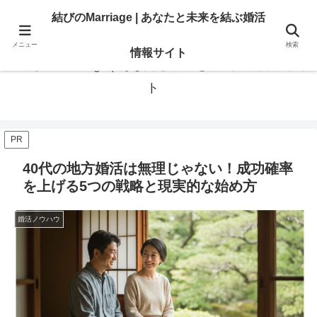
あなたの「結びたい」を叶える情報。地域・大手相談所の選び方と婚活のリア
結びのMarriage | あなたと未来を結ぶ婚活
ル。
メニュー
検索
情報サイト
結びのMarriage | あなたと未来を結ぶ婚活情報サイ
ト
PR
40代の地方婚活は無理じゃない！成功確率
を上げる5つの戦略と現実的な始め方
婚活ノウハウ