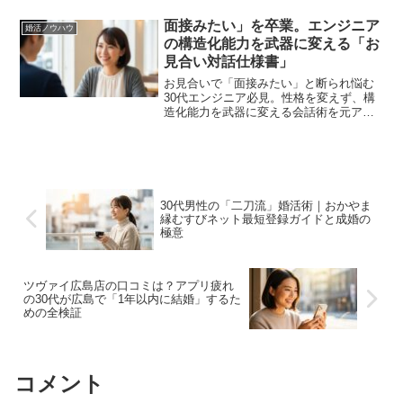
解説。もう沈黙は怖くない！自信を持っ
て当日を迎えられます。
面接みたい」を卒業。エンジニア
婚活ノウハウ
の構造化能力を武器に変える「お
見合い対話仕様書」
お見合いで「面接みたい」と断られ悩む
30代エンジニア必見。性格を変えず、構
造化能力を武器に変える会話術を元アー
キテクトが解説。イベント駆動型対話
で、あなたの理屈っぽさを「誠実な安心
感」へとリファクタリングしましょう。
30代男性の「二刀流」婚活術｜おかやま
縁むすびネット最短登録ガイドと成婚の
極意
ツヴァイ広島店の口コミは？アプリ疲れ
の30代が広島で「1年以内に結婚」するた
めの全検証
コメント