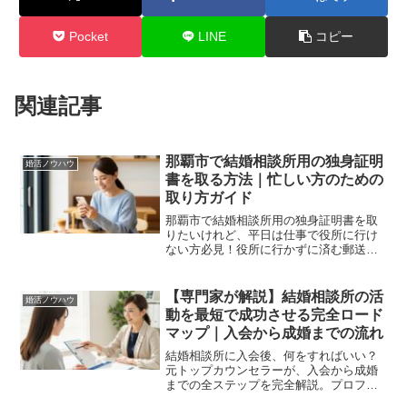
Pocket
LINE
コピー
関連記事
那覇市で結婚相談所用の独身証明
婚活ノウハウ
書を取る方法｜忙しい方のための
取り方ガイド
那覇市で結婚相談所用の独身証明書を取
りたいけれど、平日は仕事で役所に行け
ない方必見！役所に行かずに済む郵送請
求の手順や、待ち時間の少ない支所活用
術をプロが解説。2024年10月の新料金対
応。
【専門家が解説】結婚相談所の活
婚活ノウハウ
動を最短で成功させる完全ロード
マップ｜入会から成婚までの流れ
結婚相談所に入会後、何をすればいい？
元トップカウンセラーが、入会から成婚
までの全ステップを完全解説。プロフィ
ール作成、お見合い、仮交際、真剣交際