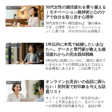
の各段階で成功確率を上げる具体的なコ
ツと、つまずきやすい壁の乗り越え方を
30代女性の婚活疲れを乗り越える
婚活ノウハウ
紹介します。
｜モチベーション維持術と心のケ
アで自分を取り戻す心理学
30代女性の辛い婚活疲れは「脳の痛み」
です。心理学（セルフ・コンパッショ
ン）に基づき、ボロボロの心を回復させ
る方法と、休んでも婚期を逃さない「戦
略的休息」の考え方を解説。自分軸を取
り戻し、無理のない婚活へシフトしまし
1年以内に本気で結婚したいあな
婚活ノウハウ
ょう。
たへ。データと専門家が教える婚
活疲れからの完全脱却戦略
1年以内に結婚したいのに、婚活に疲れて
いませんか？その原因はあなたではなく
社会構造にあります。この記事ではデー
タと専門家の視点から、婚活が困難な理
由を解き明かし、明日から実践できる具
体的な5ステップの成功戦略を解説しま
オンラインお見合いの会話に困ら
婚活ノウハウ
す。
ない！初対面で好印象を与える話
題リスト
オンラインお見合いで「何を話せばい
い？」と不安なあなたへ。元カウンセラ
ーが初対面で好印象を与え、会話が弾む
鉄板の話題リストとNGな話題を具体的に