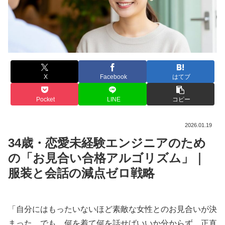
X
Facebook
はてブ
Pocket
LINE
コピー
2026.01.19
34歳・恋愛未経験エンジニアのため
の「お見合い合格アルゴリズム」｜
服装と会話の減点ゼロ戦略
「自分にはもったいないほど素敵な女性とのお見合いが決
まった。でも、何を着て何を話せばいいか分からず、正直