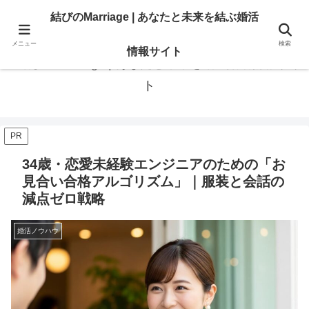
あなたの「結びたい」を叶える情報。地域・大手相談所の選び方と婚活のリア
結びのMarriage | あなたと未来を結ぶ婚活
ル。
メニュー
検索
情報サイト
結びのMarriage | あなたと未来を結ぶ婚活情報サイ
ト
PR
34歳・恋愛未経験エンジニアのための「お
見合い合格アルゴリズム」｜服装と会話の
減点ゼロ戦略
婚活ノウハウ