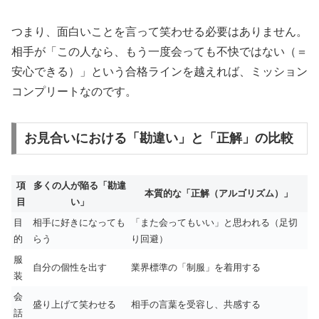
つまり、面白いことを言って笑わせる必要はありません。
相手が「この人なら、もう一度会っても不快ではない（＝
安心できる）」という合格ラインを越えれば、ミッション
コンプリートなのです。
お見合いにおける「勘違い」と「正解」の比較
項
多くの人が陥る「勘違
本質的な「正解（アルゴリズム）」
目
い」
目
相手に好きになっても
「また会ってもいい」と思われる（足切
的
らう
り回避）
服
自分の個性を出す
業界標準の「制服」を着用する
装
会
盛り上げて笑わせる
相手の言葉を受容し、共感する
話