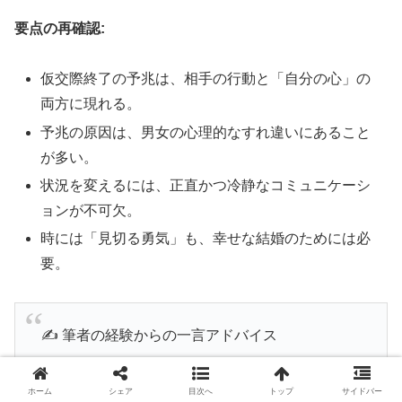
要点の再確認:
仮交際終了の予兆は、相手の行動と「自分の心」の
両方に現れる。
予兆の原因は、男女の心理的なすれ違いにあること
が多い。
状況を変えるには、正直かつ冷静なコミュニケーシ
ョンが不可欠。
時には「見切る勇気」も、幸せな結婚のためには必
要。
✍️ 筆者の経験からの一言アドバイス
【結論】:
仮交際の終わりは、決してあなたの価
ホーム
シェア
目次へ
トップ
サイドバー