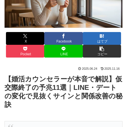
X
Facebook
はてブ
Pocket
LINE
コピー
2025.06.24
2025.11.16
【婚活カウンセラーが本音で解説】仮
交際終了の予兆11選｜LINE・デート
の変化で見抜くサインと関係改善の秘
訣