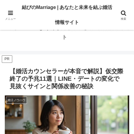
あなたの「結びたい」を叶える情報。地域・大手相談所の選び方と婚活のリア
結びのMarriage | あなたと未来を結ぶ婚活
ル。
メニュー
検索
情報サイト
結びのMarriage | あなたと未来を結ぶ婚活情報サイ
ト
PR
【婚活カウンセラーが本音で解説】仮交際
終了の予兆11選｜LINE・デートの変化で
見抜くサインと関係改善の秘訣
婚活ノウハウ