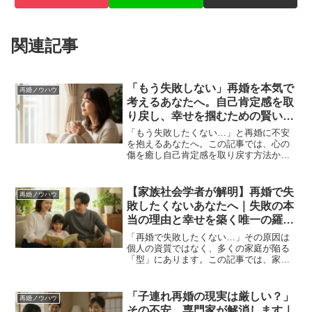
関連記事
「もう失敗しない」再婚を本気で
再婚ノウハウ
考えるあなたへ。自己肯定感を取
り戻し、幸せを掴むための賢い婚
活ガイド
「もう失敗したくない…」と再婚に不安
を抱えるあなたへ。この記事では、心の
傷を癒し自己肯定感を取り戻す方法か
ら、離婚経験を強みに変える賢い婚活戦
略まで、専門家が具体的に解説。次こそ
幸せを掴むためのガイドです。
【家族社会学者が解明】再婚で失
再婚ノウハウ
敗したくないあなたへ｜失敗の本
当の理由と幸せを築く唯一の羅針
盤
「再婚で失敗したくない…」その原因は
個人の資質ではなく、多くの家庭が陥る
「型」にあります。この記事では、家族
社会学者がデータに基づき失敗の構造を
解明し、幸せな家族を築くための唯一の
羅針盤「ネットワークモデル」を解説し
「子連れ再婚の現実は厳しい？」
再婚ノウハウ
ます。
その不安、専門家が解消します｜