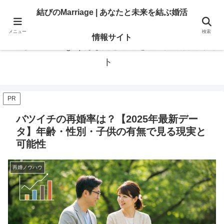
あなたの「結びたい」を叶える情報。地域・大手相談所の選び方と婚活のリア
結びのMarriage | あなたと未来を結ぶ婚活
ル。
メニュー
検索
情報サイト
結びのMarriage | あなたと未来を結ぶ婚活情報サイ
ト
PR
バツイチの再婚率は？【2025年最新デー
タ】年齢・性別・子供の有無で見る現実と
可能性
再婚ノウハウ