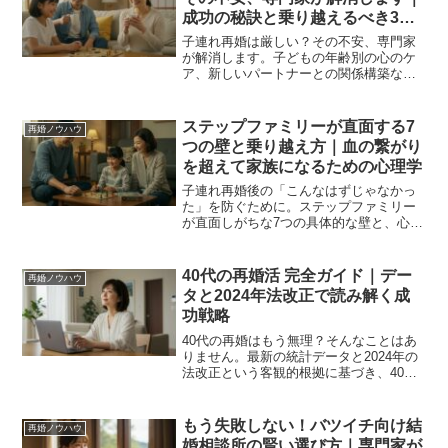
成功の秘訣と乗り越えるべき3つ
の壁
子連れ再婚は厳しい？その不安、専門家
が解消します。子どもの年齢別の心のケ
ア、新しいパートナーとの関係構築な
ど、ステップファミリーが直面する3つの
壁と具体的な乗り越え方を解説。漠然と
した不安を、前向きな一歩に変えましょ
ステップファミリーが直面する7
再婚ノウハウ
う。
つの壁と乗り越え方｜血の繋がり
を超えて家族になるための心理学
子連れ再婚後の「こんなはずじゃなかっ
た」を防ぐために。ステップファミリー
が直面しがちな7つの具体的な壁と、心理
カウンセラーが教える円満な関係を築く
ための実践的な方法を解説します。
40代の再婚活 完全ガイド｜デー
再婚ノウハウ
タと2024年法改正で読み解く成
功戦略
40代の再婚はもう無理？そんなことはあ
りません。最新の統計データと2024年の
法改正という客観的根拠に基づき、40代
の婚活を成功させる具体的な戦略を専門
家が解説。子連れ再婚の不安も解消しま
す。
もう失敗しない！バツイチ向け結
再婚ノウハウ
婚相談所の賢い選び方｜専門家が