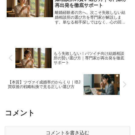
再出発を徹底サポート
離婚経験者の方へ。次こそ失敗しない結
婚相談所の選び方を専門家が解説しま
す。単なる相手探しではなく、心の回復
を最優先しあなたの再出発をサポートす
る本質的な視点とは？不安を解消し、幸
せな再婚への第一歩を踏み出しましょ
う。
もう失敗しない！バツイチ向け結婚相談
所の賢い選び方｜専門家が再出発を徹底
サポート
【本質】ツヴァイ成婚率のからくり｜IBJ
買収後の戦略転換で見る正しい選び方
コメント
コメントを書き込む