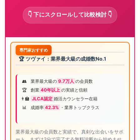
👇 下にスクロールして比較検討 👇
専門家おすすめ
🏆 ツヴァイ：業界最大級の成婚数No.1
👥
業界最大級の
9.7万人
の会員数
🏆
創業
40年以上
の実績と信頼
👨‍🏫
JLCA認定
婚活カウンセラー在籍
📊
成婚率
42.3%
・業界トップクラス
業界最大級の会員数と実績で、真剣な出会いをサポ
ート。まずは2分で完了する無料診断から始めませ