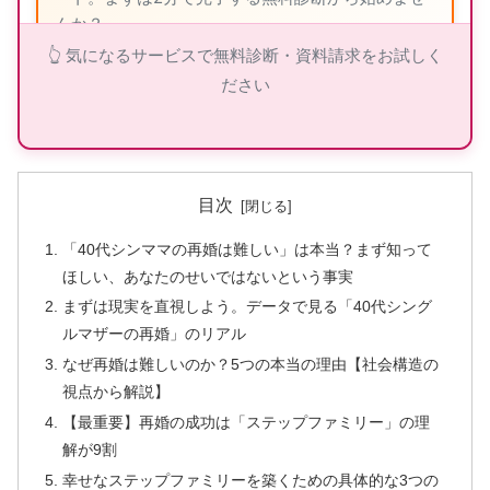
んか？
👆 気になるサービスで無料診断・資料請求をお試しく
ださい
ツヴァイの詳細を見る
目次
👑 エクセレンス青山PLATINUM：40代から
「40代シンママの再婚は難しい」は本当？まず知って
の婚活専門
ほしい、あなたのせいではないという事実
まずは現実を直視しよう。データで見る「40代シング
🎯
40代専門
のミドル・シニア婚活
ルマザーの再婚」のリアル
📈
創業
25年
・成婚率
9割以上
なぜ再婚は難しいのか？5つの本当の理由【社会構造の
👥
在籍会員
9万人以上
視点から解説】
💰
月額
7,700円〜
（成功報酬型）
【最重要】再婚の成功は「ステップファミリー」の理
解が9割
幸せなステップファミリーを築くための具体的な3つの