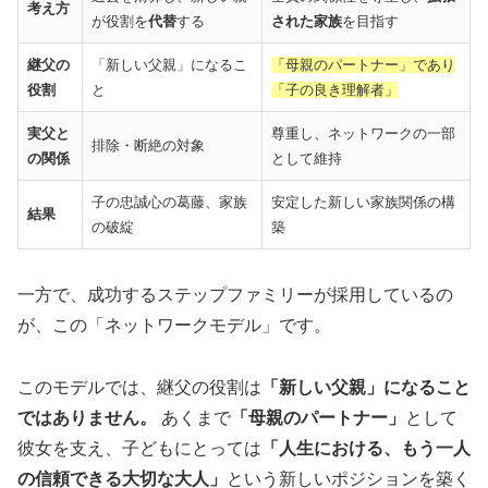
考え方
が役割を
代替
する
された家族
を目指す
🏆
4期連続AWARD
受賞の実績
継父の
「新しい父親」になるこ
「母親のパートナー」であり
💰
月額
9,800円〜
・業界最コスパ
役割
と
「子の良き理解者」
📱
完全オンライン
対応・全国OK
実父と
尊重し、ネットワークの一部
排除・断絶の対象
👥
会員数
9万人以上
・成婚数No.1
の関係
として維持
子の忠誠心の葛藤、家族
安定した新しい家族関係の構
結果
の破綻
築
採用率1%の厳選カウンセラーがオンラインサポー
ト。忙しい方でも自宅から本格的な婚活が可能。
一方で、成功するステップファミリーが採用しているの
が、この「ネットワークモデル」です。
ウェルスマの詳細を確認
このモデルでは、継父の役割は
「新しい父親」になること
ではありません。
あくまで
「母親のパートナー」
として
彼女を支え、子どもにとっては
「人生における、もう一人
💡 サブスク婚活：月額制で始めやすい
の信頼できる大切な大人」
という新しいポジションを築く