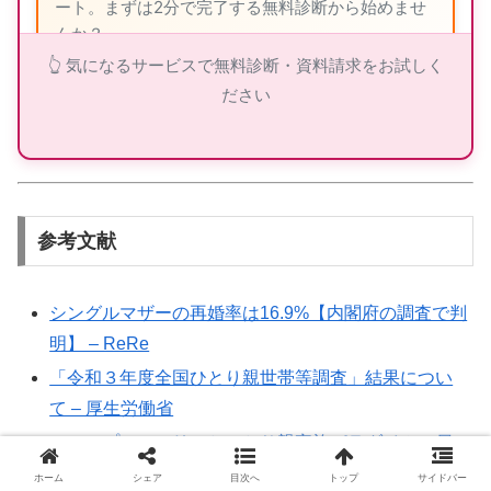
ート。まずは2分で完了する無料診断から始めませ
んか？
👆 気になるサービスで無料診断・資料請求をお試しく
ださい
ツヴァイの詳細を見る
参考文献
👑 エクセレンス青山PLATINUM：40代から
の婚活専門
シングルマザーの再婚率は16.9%【内閣府の調査で判
🎯
40代専門
のミドル・シニア婚活
明】 – ReRe
📈
創業
25年
・成婚率
9割以上
「令和３年度全国ひとり親世帯等調査」結果につい
👥
在籍会員
9万人以上
て – 厚生労働省
💰
月額
7,700円〜
（成功報酬型）
ステップファミリーとひとり親家族パラダイム – 日
本ソーシャルワーク教育学校連盟
ホーム
シェア
目次へ
トップ
サイドバー