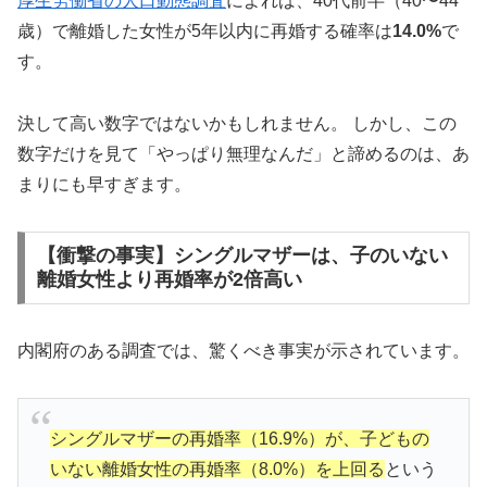
厚生労働省の人口動態調査
によれば、40代前半（40〜44
歳）で離婚した女性が5年以内に再婚する確率は
14.0%
で
す。
お試し感覚で始められるサブスク型結婚相談所。面
談から手続きまで完全オンライン対応。
決して高い数字ではないかもしれません。 しかし、この
数字だけを見て「やっぱり無理なんだ」と諦めるのは、あ
サブスク婚活をチェック
まりにも早すぎます。
【衝撃の事実】シングルマザーは、子のいない
離婚女性より再婚率が2倍高い
📋 結婚相談所比較ネット：厳選17社を一括比
較
内閣府のある調査では、驚くべき事実が示されています。
🏢
厳選17社
の一括資料請求
シングルマザーの再婚率（16.9%）が、子どもの
💰
完全無料
・支援金最大10万円
いない離婚女性の再婚率（8.0%）を上回る
という
📱
1分で完了
・デジタル資料