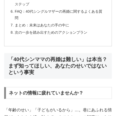
40代からの婚活に特化した専門サポート。再婚・
ステップ
初婚問わず、人生経験豊富なカウンセラーがサポー
FAQ：40代シングルマザーの再婚に関するよくある質
ト。
問
まとめ：未来はあなたの手の中に
次の一歩を踏み出すためのアクションプラン
エクセレンス青山をチェック
「40代シンママの再婚は難しい」は本当？
まず知ってほしい、あなたのせいではない
🌟 シーネット結婚相談所：IBJ Award 8期連
続受賞
という事実
🏆
IBJ Award 8期連続
受賞の実績
ネットの情報に疲れていませんか？
🕙
22時まで営業
・年中無休
🚗
JR尻手駅徒歩
3分
・無料駐車場
「年齢のせい」「子どもがいるから」…。巷にあふれる情
💰
月会費
8,000円
・お見合い料無料