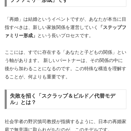
プファミリー形成」です
📈
創業
25年
・成婚率
9割以上
👥
在籍会員
9万人以上
「再婚」は結婚というイベントですが、あなたが本当に目
💰
月額
7,700円〜
（成功報酬型）
指すべきは、新しい家族関係を運営していく
「ステップフ
ァミリー形成」
という長いプロセスです。
40代からの婚活に特化した専門サポート。再婚・
ここには、すでに存在する「あなたと子どもの関係」とい
初婚問わず、人生経験豊富なカウンセラーがサポー
ト。
う軸があります。 新しいパートナーは、その関係の中に
後から加わることになるのです。この特殊な構造を理解す
ることが、何よりも重要です。
エクセレンス青山をチェック
失敗を招く「スクラップ＆ビルド／代替モデ
ル」とは？
🌟 シーネット結婚相談所：IBJ Award 8期連
続受賞
社会学者の野沢慎司教授が指摘するように、日本の再婚家
庭で無意識に取られがちなのが、このモデルです。