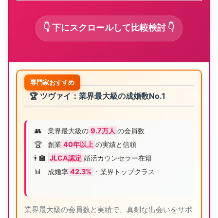
👇 下にスクロールして比較検討 👇
専門家おすすめ
🏆 ツヴァイ：業界最大級の成婚数No.1
👥
業界最大級の
9.7万人
の会員数
🏆
創業
40年以上
の実績と信頼
👨‍🏫
JLCA認定
婚活カウンセラー在籍
📊
成婚率
42.3%
・業界トップクラス
業界最大級の会員数と実績で、真剣な出会いをサポ