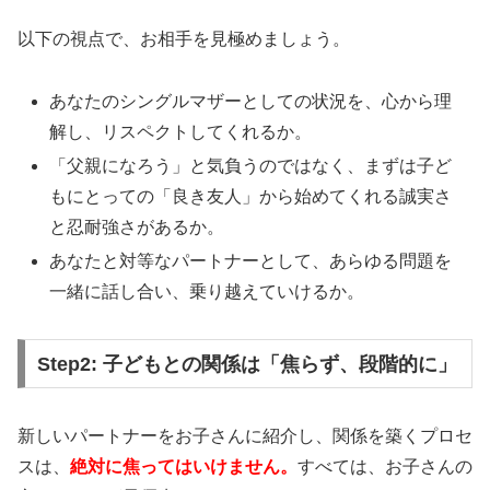
較
以下の視点で、お相手を見極めましょう。
🏢
厳選17社
の一括資料請求
あなたのシングルマザーとしての状況を、心から理
💰
完全無料
・支援金最大10万円
解し、リスペクトしてくれるか。
📱
1分で完了
・デジタル資料
「父親になろう」と気負うのではなく、まずは子ど
🌍
全国対応
・地域密着型も対応
もにとっての「良き友人」から始めてくれる誠実さ
と忍耐強さがあるか。
複数の結婚相談所を効率的に比較検討。年代に合わ
あなたと対等なパートナーとして、あらゆる問題を
せた厳選17社の資料を無料で一括請求。
一緒に話し合い、乗り越えていけるか。
比較ネットで一括資料請求
Step2: 子どもとの関係は「焦らず、段階的に」
新しいパートナーをお子さんに紹介し、関係を築くプロセ
スは、
絶対に焦ってはいけません。
すべては、お子さんの