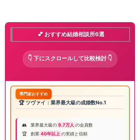
💕 おすすめ結婚相談所6選
👇 下にスクロールして比較検討 👇
専門家おすすめ
🏆 ツヴァイ：業界最大級の成婚数No.1
👥
業界最大級の
9.7万人
の会員数
🏆
創業
40年以上
の実績と信頼