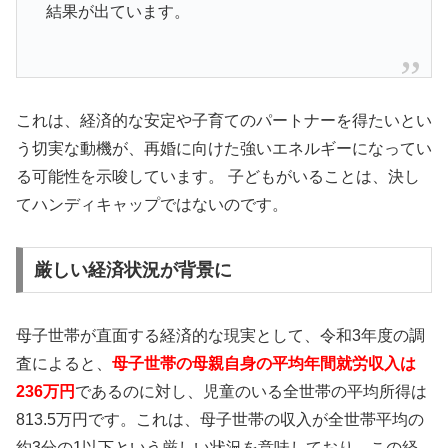
結果が出ています。
🌍
全国対応
・地域密着型も対応
複数の結婚相談所を効率的に比較検討。年代に合わ
せた厳選17社の資料を無料で一括請求。
これは、経済的な安定や子育てのパートナーを得たいとい
う切実な動機が、再婚に向けた強いエネルギーになってい
る可能性を示唆しています。 子どもがいることは、決し
比較ネットで一括資料請求
てハンディキャップではないのです。
厳しい経済状況が背景に
母子世帯が直面する経済的な現実として、令和3年度の調
査によると、
母子世帯の母親自身の平均年間就労収入は
236万円
であるのに対し、児童のいる全世帯の平均所得は
813.5万円です。これは、母子世帯の収入が全世帯平均の
約3分の1以下という厳しい状況を意味しており、この経