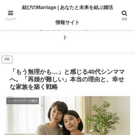
あなたの「結びたい」を叶える情報。地域・大手相談所の選び方と婚活のリア
結びのMarriage | あなたと未来を結ぶ婚活
ル。
メニュー
検索
情報サイト
結びのMarriage | あなたと未来を結ぶ婚活情報サイ
ト
PR
「もう無理かも…」と感じる40代シンママ
へ。「再婚が難しい」本当の理由と、幸せ
な家族を築く戦略
シングルマザーの婚活