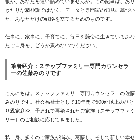
報が、あなたを追い詰めていませんか。この記事は、あり
きたりな精神論ではなく、データと専門家の知見に基づい
川崎・横浜エリアで評判の結婚相談所。男性女性カ
た、あなただけの戦略を立てるためのものです。
ウンセラーのWサポートで笑顔の婚活を実現。
仕事に、家事に、子育てに、毎日を懸命に生きているあな
たご自身を、どうか責めないでください。
シーネット結婚相談所の詳細確認
筆者紹介：ステップファミリー専門カウンセラ
ーの佐藤みのりです
💻 ウェルスマ：オンライン結婚相談所の先駆
け
こんにちは。ステップファミリー専門カウンセラーの佐藤
みのりです。社会福祉士として10年間で500組以上のひと
り親家庭や、子連れで再婚されたご家族（ステップファミ
🏆
4期連続AWARD
受賞の実績
リー）のご相談に応じてきました。
💰
月額
9,800円〜
・業界最コスパ
📱
完全オンライン
対応・全国OK
私自身、多くのご家族が悩み、葛藤し、そして新しい幸せ
👥
会員数
9万人以上
・成婚数No.1