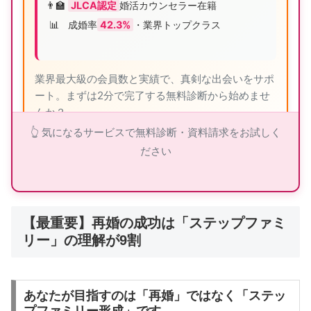
👨‍🏫
JLCA認定
婚活カウンセラー在籍
📊
成婚率
42.3%
・業界トップクラス
業界最大級の会員数と実績で、真剣な出会いをサポ
ート。まずは2分で完了する無料診断から始めませ
んか？
👆 気になるサービスで無料診断・資料請求をお試しく
ださい
ツヴァイの詳細を見る
【最重要】再婚の成功は「ステップファミ
リー」の理解が9割
👑 エクセレンス青山PLATINUM：40代から
の婚活専門
あなたが目指すのは「再婚」ではなく「ステッ
🎯
40代専門
のミドル・シニア婚活