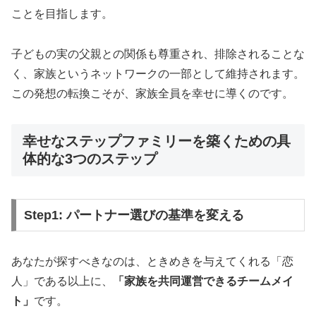
ことを目指します。
💰
月額
9,800円
・サブスク型料金
子どもの実の父親との関係も尊重され、排除されることな
📱
オンライン完結
・全国対応
く、家族というネットワークの一部として維持されます。
👥
IBJ加盟・
6万人以上
の会員
この発想の転換こそが、家族全員を幸せに導くのです。
⚡
入会から活動開始まで
最短1週間
幸せなステップファミリーを築くための具
お試し感覚で始められるサブスク型結婚相談所。面
体的な3つのステップ
談から手続きまで完全オンライン対応。
サブスク婚活をチェック
Step1: パートナー選びの基準を変える
あなたが探すべきなのは、ときめきを与えてくれる「恋
人」である以上に、
「家族を共同運営できるチームメイ
ト」
です。
📋 結婚相談所比較ネット：厳選17社を一括比