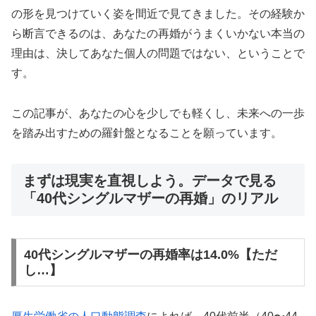
の形を見つけていく姿を間近で見てきました。その経験か
ら断言できるのは、あなたの再婚がうまくいかない本当の
採用率1%の厳選カウンセラーがオンラインサポー
理由は、決してあなた個人の問題ではない、ということで
ト。忙しい方でも自宅から本格的な婚活が可能。
す。
この記事が、あなたの心を少しでも軽くし、未来への一歩
ウェルスマの詳細を確認
を踏み出すための羅針盤となることを願っています。
まずは現実を直視しよう。データで見る
「40代シングルマザーの再婚」のリアル
💡 サブスク婚活：月額制で始めやすい
40代シングルマザーの再婚率は14.0%【ただ
💰
月額
9,800円
・サブスク型料金
し…】
📱
オンライン完結
・全国対応
👥
IBJ加盟・
6万人以上
の会員
⚡
入会から活動開始まで
最短1週間