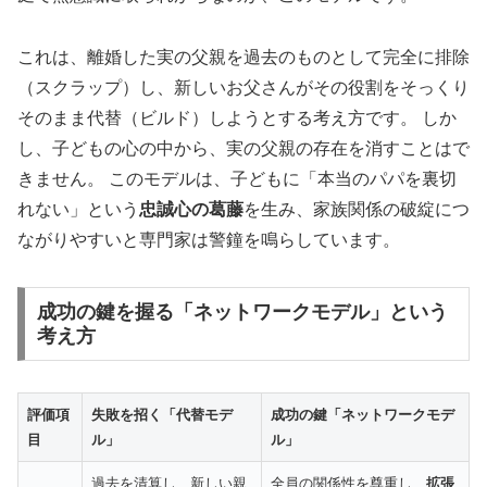
🏆
IBJ Award 8期連続
受賞の実績
これは、離婚した実の父親を過去のものとして完全に排除
🕙
22時まで営業
・年中無休
（スクラップ）し、新しいお父さんがその役割をそっくり
🚗
JR尻手駅徒歩
3分
・無料駐車場
そのまま代替（ビルド）しようとする考え方です。 しか
💰
月会費
8,000円
・お見合い料無料
し、子どもの心の中から、実の父親の存在を消すことはで
きません。 このモデルは、子どもに「本当のパパを裏切
れない」という
忠誠心の葛藤
を生み、家族関係の破綻につ
川崎・横浜エリアで評判の結婚相談所。男性女性カ
ウンセラーのWサポートで笑顔の婚活を実現。
ながりやすいと専門家は警鐘を鳴らしています。
成功の鍵を握る「ネットワークモデル」という
シーネット結婚相談所の詳細確認
考え方
評価項
失敗を招く「代替モデ
成功の鍵「ネットワークモデ
目
ル」
ル」
💻 ウェルスマ：オンライン結婚相談所の先駆
け
過去を清算し、新しい親
全員の関係性を尊重し、
拡張