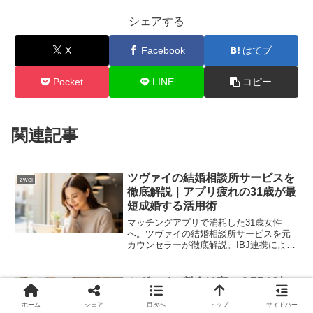
40代からの婚活に特化した専門サポート。再婚・
シェアする
初婚問わず、人生経験豊富なカウンセラーがサポー
ト。
X
Facebook
はてブ
Pocket
LINE
コピー
エクセレンス青山をチェック
関連記事
ツヴァイの結婚相談所サービスを
zwei
🌟 シーネット結婚相談所：IBJ Award 8期連
徹底解説｜アプリ疲れの31歳が最
続受賞
短成婚する活用術
マッチングアプリで消耗した31歳女性
へ。ツヴァイの結婚相談所サービスを元
🏆
IBJ Award 8期連続
受賞の実績
カウンセラーが徹底解説。IBJ連携による
圧倒的な出会いの数と、成婚料0円の仕組
🕙
22時まで営業
・年中無休
み、アプリとの違いを詳しく紹介しま
す。後悔しない婚活の始め方がわかりま
ツヴァイの料金は高い？FPが本
🚗
JR尻手駅徒歩
3分
・無料駐車場
zwei
す。
音で解説！プラン・割引・他社比
💰
月会費
8,000円
・お見合い料無料
ホーム
シェア
目次へ
トップ
サイドバー
較でわかる費用対効果の真実