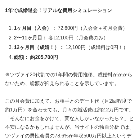
1年で成婚退会！リアルな費用シミュレーション
💻 ウェルスマ：オンライン結婚相談所の先駆
1ヶ月目（入会）：
72,600円（入会金＋初月会費）
け
2〜11ヶ月目：
各12,100円（月会費のみ）
12ヶ月目（成婚！）：
12,100円（成婚料は0円！）
🏆
4期連続AWARD
受賞の実績
総額： 約205,700円
💰
月額
9,800円〜
・業界最コスパ
📱
完全オンライン
対応・全国OK
※ツヴァイ20代割での1年間の費用推移。成婚料がかから
👥
会員数
9万人以上
・成婚数No.1
ないため、総額が抑えられることを示しています。
この月会費に加えて、お相手とのデート代（月2回程度で
採用率1%の厳選カウンセラーがオンラインサポー
約1万円）を合わせても、月々の婚活費は約2.2万円です。
ト。忙しい方でも自宅から本格的な婚活が可能。
「そんなにお金をかけて、変な人しかいなかったら？」と
不安になるかもしれませんが、当サイトの独自分析では、
ウェルスマの詳細を確認
ツヴァイの男性会員の78.6%が年収500万円以上というデ