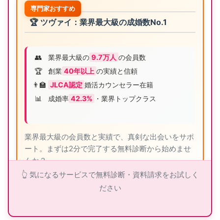
専門家おすすめ
🏆 ツヴァイ：業界最大級の成婚数No.1
👥
業界最大級の
9.7万人
の会員数
🏆
創業
40年以上
の実績と信頼
👨‍🏫
JLCA認定
婚活カウンセラー在籍
📊
成婚率
42.3%
・業界トップクラス
業界最大級の会員数と実績で、真剣な出会いをサポ
ート。まずは2分で完了する無料診断から始めませ
んか？
👆 気になるサービスで無料診断・資料請求をお試しく
ださい
ツヴァイの詳細を見る