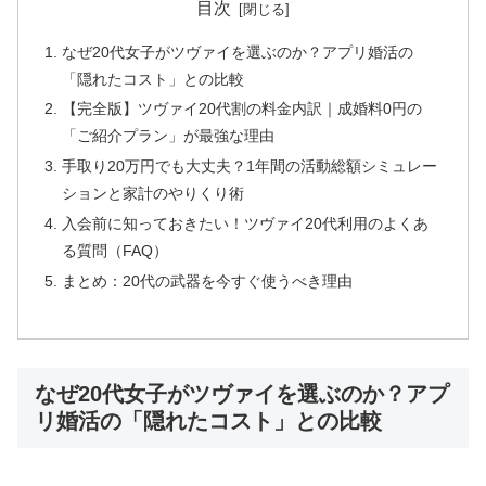
シーネット結婚相談所の詳細確認
目次
なぜ20代女子がツヴァイを選ぶのか？アプリ婚活の
「隠れたコスト」との比較
【完全版】ツヴァイ20代割の料金内訳｜成婚料0円の
「ご紹介プラン」が最強な理由
💻 ウェルスマ：オンライン結婚相談所の先駆
け
手取り20万円でも大丈夫？1年間の活動総額シミュレー
ションと家計のやりくり術
入会前に知っておきたい！ツヴァイ20代利用のよくあ
🏆
4期連続AWARD
受賞の実績
る質問（FAQ）
💰
月額
9,800円〜
・業界最コスパ
まとめ：20代の武器を今すぐ使うべき理由
📱
完全オンライン
対応・全国OK
👥
会員数
9万人以上
・成婚数No.1
なぜ20代女子がツヴァイを選ぶのか？アプ
採用率1%の厳選カウンセラーがオンラインサポー
リ婚活の「隠れたコスト」との比較
ト。忙しい方でも自宅から本格的な婚活が可能。