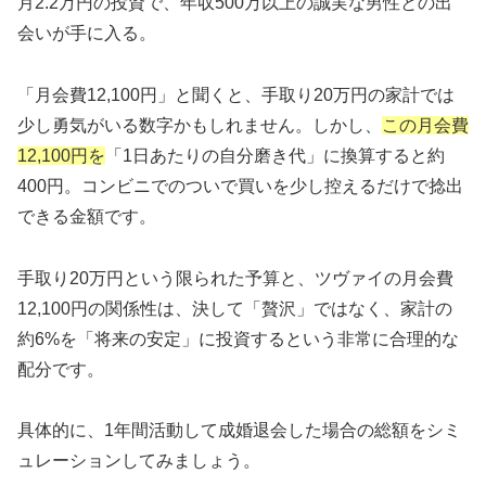
月2.2万円の投資で、年収500万以上の誠実な男性との出
会いが手に入る。
🌟 シーネット結婚相談所：IBJ Award 8期連
「月会費12,100円」と聞くと、手取り20万円の家計では
続受賞
少し勇気がいる数字かもしれません。しかし、
この月会費
12,100円を
「1日あたりの自分磨き代」に換算すると約
🏆
IBJ Award 8期連続
受賞の実績
400円。コンビニでのついで買いを少し控えるだけで捻出
🕙
22時まで営業
・年中無休
できる金額です。
🚗
JR尻手駅徒歩
3分
・無料駐車場
💰
月会費
8,000円
・お見合い料無料
手取り20万円という限られた予算と、ツヴァイの月会費
12,100円の関係性は、決して「贅沢」ではなく、家計の
約6%を「将来の安定」に投資するという非常に合理的な
川崎・横浜エリアで評判の結婚相談所。男性女性カ
配分です。
ウンセラーのWサポートで笑顔の婚活を実現。
具体的に、1年間活動して成婚退会した場合の総額をシミ
シーネット結婚相談所の詳細確認
ュレーションしてみましょう。