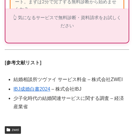
ート。まずは2分で完了する無料診断から始めませ
んか？
👆 気になるサービスで無料診断・資料請求をお試しく
ださい
ツヴァイの詳細を見る
[参考文献リスト]
👑 エクセレンス青山PLATINUM：40代から
の婚活専門
結婚相談所ツヴァイ サービス料金 – 株式会社ZWEI
IBJ成婚白書2024
– 株式会社IBJ
🎯
40代専門
のミドル・シニア婚活
少子化時代の結婚関連サービスに関する調査 – 経済
📈
創業
25年
・成婚率
9割以上
産業省
👥
在籍会員
9万人以上
💰
月額
7,700円〜
（成功報酬型）
zwei