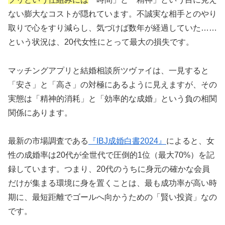
サブスク婚活をチェック
ない膨大なコストが隠れています。不誠実な相手とのやり
取りで心をすり減らし、気づけば数年が経過していた……
という状況は、20代女性にとって最大の損失です。
マッチングアプリと結婚相談所ツヴァイは、一見すると
📋 結婚相談所比較ネット：厳選17社を一括比
較
「安さ」と「高さ」の対極にあるように見えますが、その
実態は「精神的消耗」と「効率的な成婚」という負の相関
関係にあります。
🏢
厳選17社
の一括資料請求
💰
完全無料
・支援金最大10万円
最新の市場調査である
『IBJ成婚白書2024』
によると、女
📱
1分で完了
・デジタル資料
性の成婚率は20代が全世代で圧倒的1位（最大70%）を記
🌍
全国対応
・地域密着型も対応
録しています。つまり、20代のうちに身元の確かな会員
だけが集まる環境に身を置くことは、最も成功率が高い時
期に、最短距離でゴールへ向かうための「賢い投資」なの
複数の結婚相談所を効率的に比較検討。年代に合わ
せた厳選17社の資料を無料で一括請求。
です。