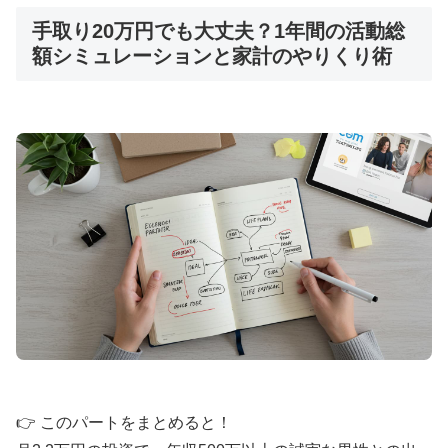
手取り20万円でも大丈夫？1年間の活動総
👑 エクセレンス青山PLATINUM：40代から
の婚活専門
額シミュレーションと家計のやりくり術
🎯
40代専門
のミドル・シニア婚活
📈
創業
25年
・成婚率
9割以上
👥
在籍会員
9万人以上
💰
月額
7,700円〜
（成功報酬型）
40代からの婚活に特化した専門サポート。再婚・
初婚問わず、人生経験豊富なカウンセラーがサポー
ト。
エクセレンス青山をチェック
👉 このパートをまとめると！