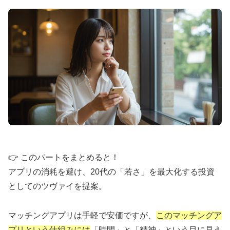
ウェルスマの詳細を確認
💡 サブスク婚活：月額制で始めやすい
💰
月額
9,800円
・サブスク型料金
📱
オンライン完結
・全国対応
👥
IBJ加盟・
6万人以上
の会員
⚡
入会から活動開始まで
最短1週間
👉 このパートをまとめると！
アプリの消耗を避け、20代の「若さ」を最大化する投資
としてのツヴァイを提案。
お試し感覚で始められるサブスク型結婚相談所。面
談から手続きまで完全オンライン対応。
マッチングアプリは手軽で安価ですが、
このマッチングア
プリという仕組みには
「時間」と「精神」という目に見え