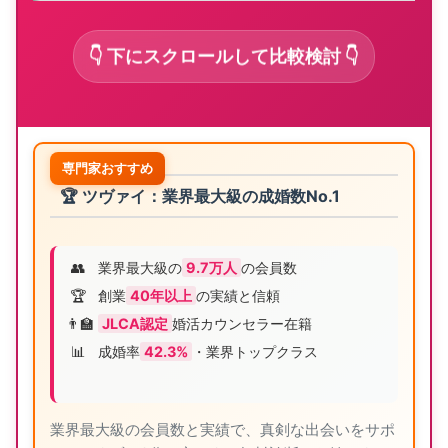
👇 下にスクロールして比較検討 👇
専門家おすすめ
🏆 ツヴァイ：業界最大級の成婚数No.1
👥
業界最大級の
9.7万人
の会員数
🏆
創業
40年以上
の実績と信頼
👨‍🏫
JLCA認定
婚活カウンセラー在籍
📊
成婚率
42.3%
・業界トップクラス
業界最大級の会員数と実績で、真剣な出会いをサポ