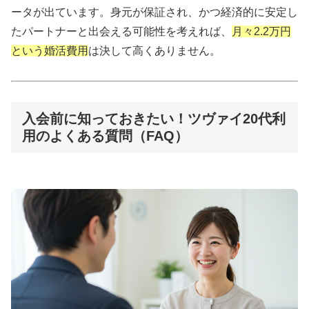
ータが出ています。身元が保証され、かつ経済的に安定し
たパートナーと出会える可能性を考えれば、
月々2.2万円
という婚活費用
は決して高くありません。
💡 サブスク婚活：月額制で始めやすい
入会前に知っておきたい！ツヴァイ20代利
💰
月額
9,800円
・サブスク型料金
用のよくある質問（FAQ）
📱
オンライン完結
・全国対応
👥
IBJ加盟・
6万人以上
の会員
⚡
入会から活動開始まで
最短1週間
お試し感覚で始められるサブスク型結婚相談所。面
談から手続きまで完全オンライン対応。
サブスク婚活をチェック