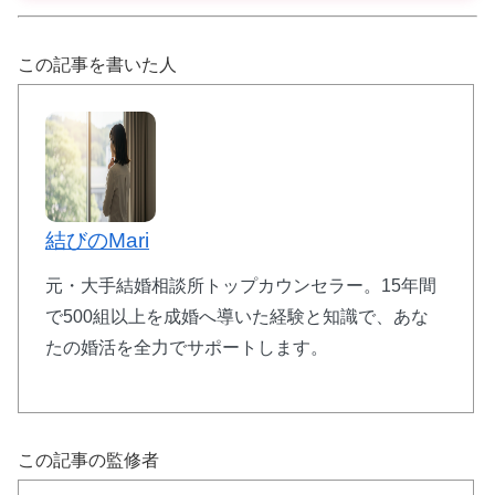
この記事を書いた人
👑 エクセレンス青山PLATINUM：40代から
の婚活専門
🎯
40代専門
のミドル・シニア婚活
📈
創業
25年
・成婚率
9割以上
👥
在籍会員
9万人以上
結びのMari
💰
月額
7,700円〜
（成功報酬型）
元・大手結婚相談所トップカウンセラー。15年間
で500組以上を成婚へ導いた経験と知識で、あな
たの婚活を全力でサポートします。
40代からの婚活に特化した専門サポート。再婚・
初婚問わず、人生経験豊富なカウンセラーがサポー
ト。
この記事の監修者
エクセレンス青山をチェック