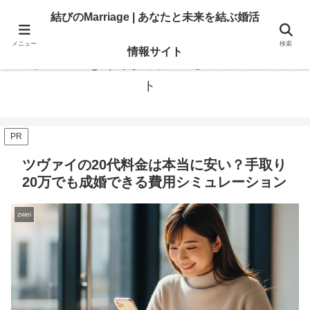
あなたの「結びたい」を叶える情報。地域・大手相談所の選び方と婚活のリア
結びのMarriage | あなたと未来を結ぶ婚活
ル。
メニュー
検索
情報サイト
結びのMarriage | あなたと未来を結ぶ婚活情報サイ
ト
PR
ツヴァイの20代料金は本当に安い？手取り
20万でも成婚できる費用シミュレーション
zwei