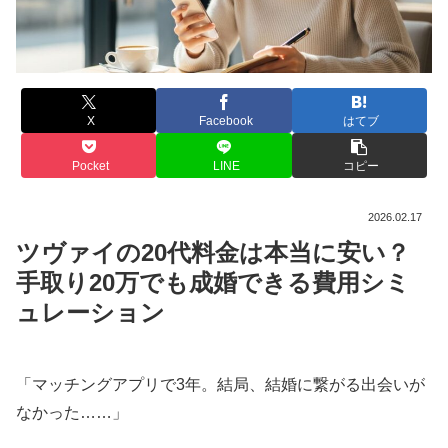
X
Facebook
はてブ
Pocket
LINE
コピー
2026.02.17
ツヴァイの20代料金は本当に安い？
手取り20万でも成婚できる費用シミ
ュレーション
「マッチングアプリで3年。結局、結婚に繋がる出会いが
なかった……」