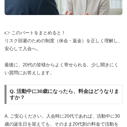
📋 結婚相談所比較ネット：厳選17社を一括比
👉 このパートをまとめると！
較
リスク回避のための制度（休会・返金）を正しく理解し、
安心して入会へ。
🏢
厳選17社
の一括資料請求
💰
完全無料
・支援金最大10万円
最後に、20代の皆様からよく寄せられる、少し聞きにく
📱
1分で完了
・デジタル資料
い質問にお答えします。
🌍
全国対応
・地域密着型も対応
Q. 活動中に30歳になったら、料金はどうなりま
すか？
複数の結婚相談所を効率的に比較検討。年代に合わ
せた厳選17社の資料を無料で一括請求。
A. ご安心ください。入会時に20代であれば、活動中に30
歳の誕生日を迎えても、そのまま20代割の料金で活動を