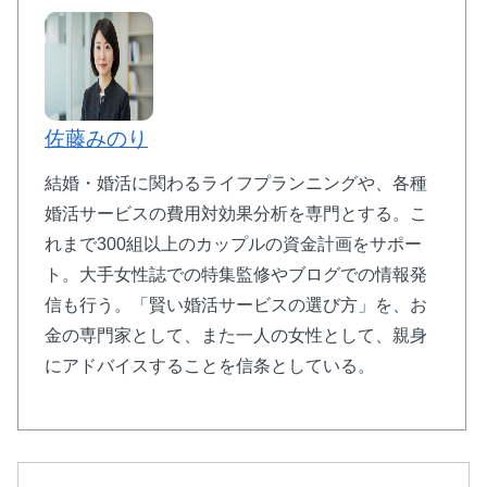
🌟 シーネット結婚相談所：IBJ Award 8期連
佐藤みのり
続受賞
結婚・婚活に関わるライフプランニングや、各種
婚活サービスの費用対効果分析を専門とする。こ
🏆
IBJ Award 8期連続
受賞の実績
れまで300組以上のカップルの資金計画をサポー
🕙
22時まで営業
・年中無休
ト。大手女性誌での特集監修やブログでの情報発
🚗
JR尻手駅徒歩
3分
・無料駐車場
信も行う。「賢い婚活サービスの選び方」を、お
💰
月会費
8,000円
・お見合い料無料
金の専門家として、また一人の女性として、親身
にアドバイスすることを信条としている。
川崎・横浜エリアで評判の結婚相談所。男性女性カ
ウンセラーのWサポートで笑顔の婚活を実現。