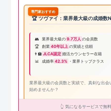
専門家おすすめ
🏆 ツヴァイ：業界最大級の成婚数No
👥
業界最大級の
9.7万人
の会員数
🏆
創業
40年以上
の実績と信頼
👨‍🏫
JLCA認定
婚活カウンセラー在籍
📊
成婚率
42.3%
・業界トップクラス
業界最大級の会員数と実績で、真剣な出会
始めませんか？
👆 気になるサービスで
ツヴァ