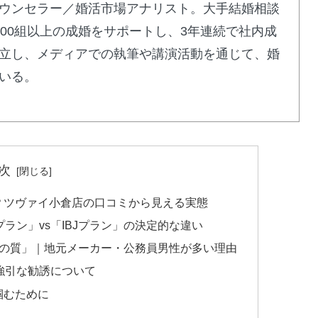
ウンセラー／婚活市場アナリスト。大手結婚相談
ス青山をチェック
で500組以上の成婚をサポートし、3年連続で社内成
立し、メディアでの執筆や講演活動を通じて、婚
いる。
ard 8期連続受賞
次
？ツヴァイ小倉店の口コミから見える実態
ラン」vs「IBJプラン」の決定的な違い
員の質」｜地元メーカー・公務員男性が多い理由
強引な勧誘について
掴むために
性女性カウンセラーのWサポートで笑顔の婚活を