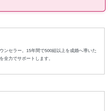
：40代からの婚活専門
ウンセラー。15年間で500組以上を成婚へ導いた
を全力でサポートします。
。再婚・初婚問わず、人生経験豊富なカウンセラー