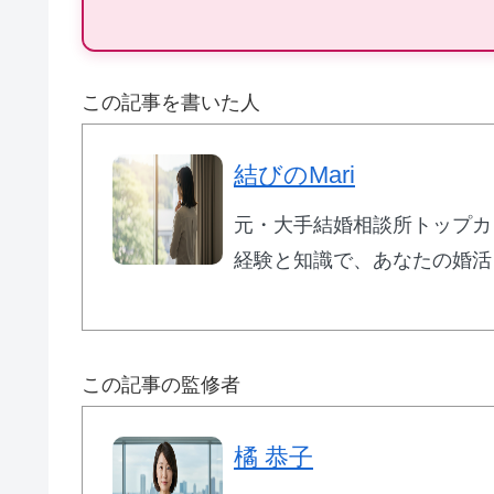
この記事を書いた人
👑 エクセレンス青山PLATINUM
結びのMari
元・大手結婚相談所トップカ
🎯
40代専門
のミドル・シニア婚活
経験と知識で、あなたの婚活
📈
創業
25年
・成婚率
9割以上
👥
在籍会員
9万人以上
💰
月額
7,700円〜
（成功報酬型）
この記事の監修者
40代からの婚活に特化した専門サポート
橘 恭子
がサポート。