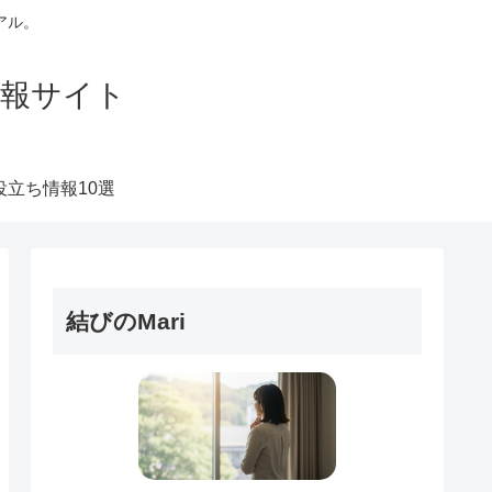
アル。
活情報サイト
役立ち情報10選
結びのMari