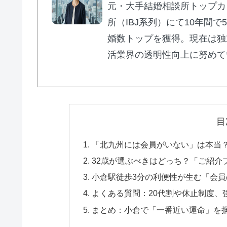
元・大手結婚相談所トップカ
エクセレン
所（IBJ系列）にて10年間
婚数トップを獲得。現在は独
活業界の透明性向上に努めて
🌟 シーネット結婚相談所：IBJ Aw
目
🏆
IBJ Award 8期連続
受賞の実績
「北九州には会員がいない」は本当
🕙
22時まで営業
・年中無休
32歳が選ぶべきはどっち？「ご紹介プ
🚗
JR尻手駅徒歩
3分
・無料駐車場
小倉駅徒歩3分の利便性が生む「会
💰
月会費
8,000円
・お見合い料無料
よくある質問：20代割や休止制度、
まとめ：小倉で「一番近い運命」を
川崎・横浜エリアで評判の結婚相談所。男