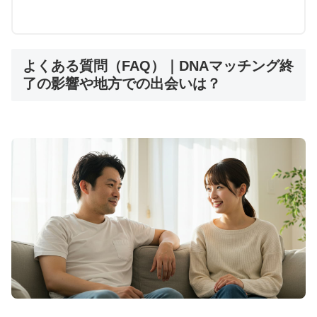
📋 結婚相談所比較ネット：厳選17社を一括比
較
よくある質問（FAQ）｜DNAマッチング終
🏢
厳選17社
の一括資料請求
了の影響や地方での出会いは？
💰
完全無料
・支援金最大10万円
📱
1分で完了
・デジタル資料
🌍
全国対応
・地域密着型も対応
複数の結婚相談所を効率的に比較検討。年代に合わ
せた厳選17社の資料を無料で一括請求。
比較ネットで一括資料請求