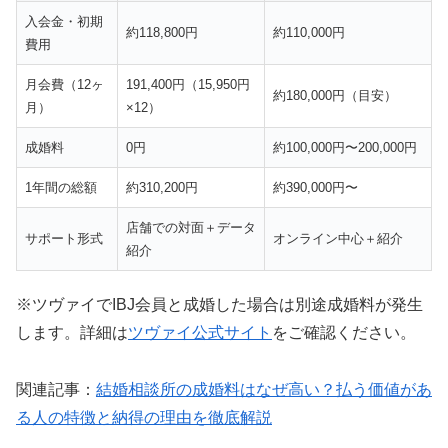
け
入会金・初期
約118,800円
約110,000円
費用
🏆
4期連続AWARD
受賞の実績
月会費（12ヶ
191,400円（15,950円
約180,000円（目安）
💰
月額
9,800円〜
・業界最コスパ
月）
×12）
📱
完全オンライン
対応・全国OK
成婚料
0円
約100,000円〜200,000円
👥
会員数
9万人以上
・成婚数No.1
1年間の総額
約310,200円
約390,000円〜
店舗での対面＋データ
採用率1%の厳選カウンセラーがオンラインサポー
サポート形式
オンライン中心＋紹介
紹介
ト。忙しい方でも自宅から本格的な婚活が可能。
※ツヴァイでIBJ会員と成婚した場合は別途成婚料が発生
ウェルスマの詳細を確認
します。詳細は
ツヴァイ公式サイト
をご確認ください。
関連記事：
結婚相談所の成婚料はなぜ高い？払う価値があ
る人の特徴と納得の理由を徹底解説