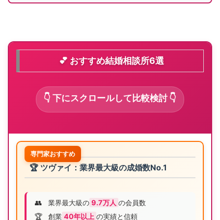
💕 おすすめ結婚相談所6選
👇 下にスクロールして比較検討 👇
専門家おすすめ
🏆 ツヴァイ：業界最大級の成婚数No.1
👥
業界最大級の
9.7万人
の会員数
🏆
創業
40年以上
の実績と信頼