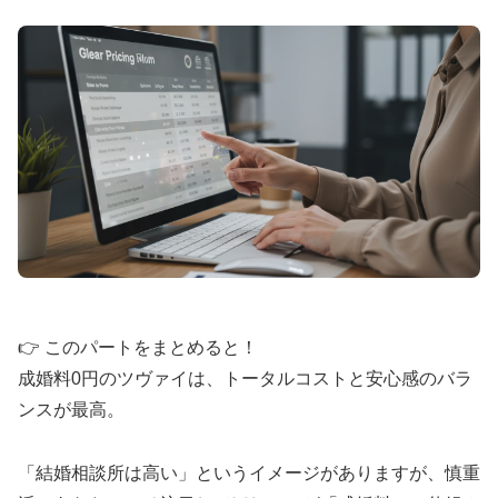
🎯
40代専門
のミドル・シニア婚活
📈
創業
25年
・成婚率
9割以上
👥
在籍会員
9万人以上
💰
月額
7,700円〜
（成功報酬型）
40代からの婚活に特化した専門サポート。再婚・
初婚問わず、人生経験豊富なカウンセラーがサポー
ト。
エクセレンス青山をチェック
👉 このパートをまとめると！
成婚料0円のツヴァイは、トータルコストと安心感のバラ
ンスが最高。
🌟 シーネット結婚相談所：IBJ Award 8期連
「結婚相談所は高い」というイメージがありますが、慎重
続受賞