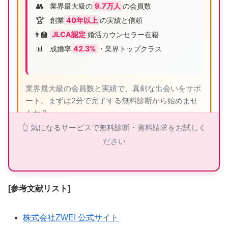
👥
業界最大級の
9.7万人
の会員数
🏆
創業
40年以上
の実績と信頼
👨‍🏫
JLCA認定
婚活カウンセラー在籍
📊
成婚率
42.3%
・業界トップクラス
業界最大級の会員数と実績で、真剣な出会いをサポ
ート。まずは2分で完了する無料診断から始めませ
んか？
👆 気になるサービスで無料診断・資料請求をお試しく
ださい
ツヴァイの詳細を見る
[参考文献リスト]
👑 エクセレンス青山PLATINUM：40代から
株式会社ZWEI 公式サイト
の婚活専門