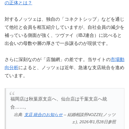
の正体とは？
対するノッツェは、独自の「コネクトシップ」などを通じ
て他社と会員を相互紹介していますが、自社会員の減少を
補っている側面が強く、ツヴァイ（IBJ連合）に比べると
出会いの母数や層の厚さで一歩譲るのが現状です。
さらに深刻なのが「店舗網」の差です。当サイトの
市場動
向分析
によると、ノッツェは近年、急速な支店統合を進め
ています。
福岡店は秋葉原支店へ、仙台店は千葉支店へ統
合……。
出典:
支店 統合のお知らせ
– 結婚相談所NOZZE(ノッツ
ェ), 2026年1月28日参照