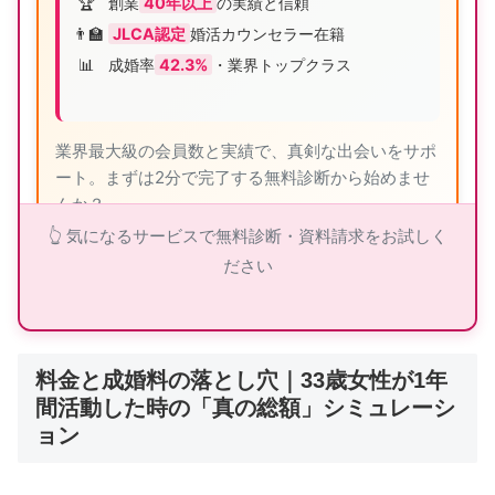
🏆
創業
40年以上
の実績と信頼
👨‍🏫
JLCA認定
婚活カウンセラー在籍
📊
成婚率
42.3%
・業界トップクラス
業界最大級の会員数と実績で、真剣な出会いをサポ
ート。まずは2分で完了する無料診断から始めませ
んか？
👆 気になるサービスで無料診断・資料請求をお試しく
ださい
ツヴァイの詳細を見る
料金と成婚料の落とし穴｜33歳女性が1年
間活動した時の「真の総額」シミュレーシ
👑 エクセレンス青山PLATINUM：40代から
ョン
の婚活専門