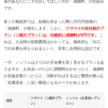
派のあなたにこそ注目してほしいのが「成婚料」の仕組み
です。
🏆
IBJ Award 8期連続
受賞の実績
🕙
22時まで営業
・年中無休
多くの相談所では、結婚が決まった際に20万円前後の
🚗
JR尻手駅徒歩
3分
・無料駐車場
「成婚料」が発生します。しかし、
ツヴァイの自社紹介プ
💰
月会費
8,000円
・お見合い料無料
ラン（ご紹介プラン）は、伝統的に成婚料が0円です。
こ
れは、入会時の初期費用はかかっても、最終的な「出口」
での出費を抑えられるという、非常に合理的な設計です。
川崎・横浜エリアで評判の結婚相談所。男性女性カ
ウンセラーのWサポートで笑顔の婚活を実現。
一方、ノッツェは入り口の月会費を安く見せるプランもあ
りますが、お見合いのたびに調整料がかかったり、成婚料
シーネット結婚相談所の詳細確認
が別途必要だったりと、活動すればするほど費用が膨らむ
「従量課金」に近い構造になるケースがあります。
ツヴァイ（ご紹介プラ
ノッツェ（お見合いアシ
項目
ン）
スト）
💻 ウェルスマ：オンライン結婚相談所の先駆