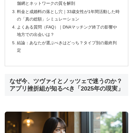
🎯
40代専門
のミドル・シニア婚活
舗網とネットワークの質を解剖
📈
創業
25年
・成婚率
9割以上
料金と成婚料の落とし穴｜33歳女性が1年間活動した時
👥
在籍会員
9万人以上
の「真の総額」シミュレーション
💰
月額
7,700円〜
（成功報酬型）
よくある質問（FAQ）｜DNAマッチング終了の影響や
地方での出会いは？
結論：あなたが選ぶべきはどっち？タイプ別の最終判
40代からの婚活に特化した専門サポート。再婚・
定
初婚問わず、人生経験豊富なカウンセラーがサポー
ト。
なぜ今、ツヴァイとノッツェで迷うのか？
エクセレンス青山をチェック
アプリ挫折組が知るべき「2025年の現実」
🌟 シーネット結婚相談所：IBJ Award 8期連
続受賞