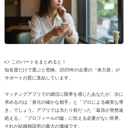
🏆
IBJ Award 8期連続
受賞の実績
🕙
22時まで営業
・年中無休
🚗
JR尻手駅徒歩
3分
・無料駐車場
💰
月会費
8,000円
・お見合い料無料
川崎・横浜エリアで評判の結婚相談所。男性女性カ
👉 このパートをまとめると！
ウンセラーのWサポートで笑顔の婚活を実現。
知名度だけで選ぶと危険。2025年の企業の「体力差」が
サポートの質に直結しています。
シーネット結婚相談所の詳細確認
マッチングアプリでの婚活に限界を感じたあなたが、次に
求めるのは「身元の確かな相手」と「プロによる確実な導
き」でしょう。アプリでは当たり前だった「返信が突然途
絶える」「プロフィールの嘘」に怯える必要がない世界。
💻 ウェルスマ：オンライン結婚相談所の先駆
それが結婚相談所の最大の価値です。
け