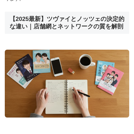
【2025最新】ツヴァイとノッツェの決定的
💰
月額
9,800円
・サブスク型料金
な違い｜店舗網とネットワークの質を解剖
📱
オンライン完結
・全国対応
👥
IBJ加盟・
6万人以上
の会員
⚡
入会から活動開始まで
最短1週間
お試し感覚で始められるサブスク型結婚相談所。面
談から手続きまで完全オンライン対応。
サブスク婚活をチェック
📋 結婚相談所比較ネット：厳選17社を一括比