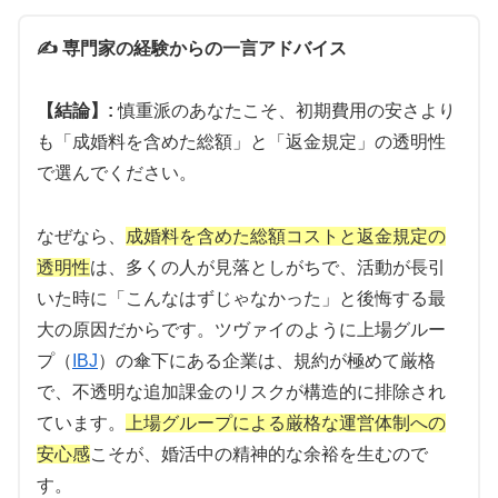
💡 サブスク婚活：月額制で始めやすい
✍️ 専門家の経験からの一言アドバイス
💰
月額
9,800円
・サブスク型料金
【結論】:
慎重派のあなたこそ、初期費用の安さより
📱
オンライン完結
・全国対応
も「成婚料を含めた総額」と「返金規定」の透明性
👥
IBJ加盟・
6万人以上
の会員
で選んでください。
⚡
入会から活動開始まで
最短1週間
なぜなら、
成婚料を含めた総額コストと返金規定の
お試し感覚で始められるサブスク型結婚相談所。面
透明性
は、多くの人が見落としがちで、活動が長引
談から手続きまで完全オンライン対応。
いた時に「こんなはずじゃなかった」と後悔する最
大の原因だからです。ツヴァイのように上場グルー
プ（
IBJ
）の傘下にある企業は、規約が極めて厳格
サブスク婚活をチェック
で、不透明な追加課金のリスクが構造的に排除され
ています。
上場グループによる厳格な運営体制への
安心感
こそが、婚活中の精神的な余裕を生むので
す。