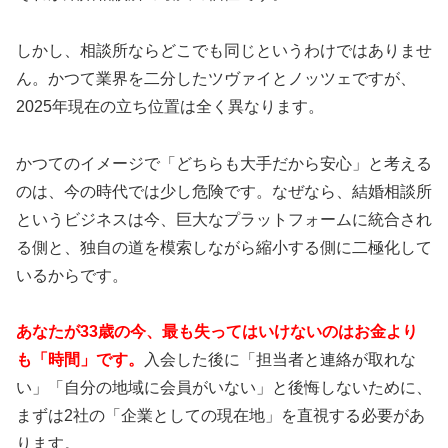
しかし、相談所ならどこでも同じというわけではありませ
🏆
4期連続AWARD
受賞の実績
ん。かつて業界を二分したツヴァイとノッツェですが、
💰
月額
9,800円〜
・業界最コスパ
2025年現在の立ち位置は全く異なります。
📱
完全オンライン
対応・全国OK
👥
会員数
9万人以上
・成婚数No.1
かつてのイメージで「どちらも大手だから安心」と考える
のは、今の時代では少し危険です。なぜなら、結婚相談所
というビジネスは今、巨大なプラットフォームに統合され
採用率1%の厳選カウンセラーがオンラインサポー
る側と、独自の道を模索しながら縮小する側に二極化して
ト。忙しい方でも自宅から本格的な婚活が可能。
いるからです。
ウェルスマの詳細を確認
あなたが33歳の今、最も失ってはいけないのはお金より
も「時間」です。
入会した後に「担当者と連絡が取れな
い」「自分の地域に会員がいない」と後悔しないために、
まずは2社の「企業としての現在地」を直視する必要があ
💡 サブスク婚活：月額制で始めやすい
ります。