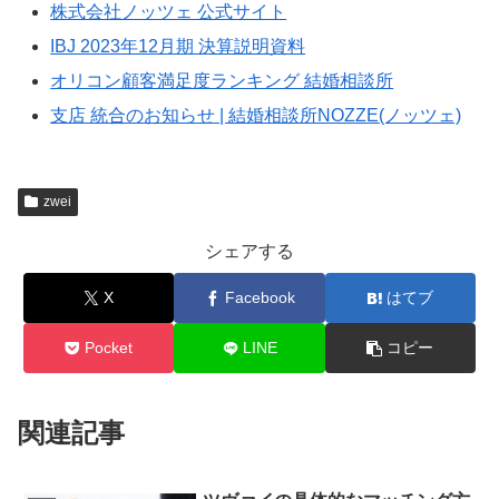
株式会社ノッツェ 公式サイト
IBJ 2023年12月期 決算説明資料
🎯
40代専門
のミドル・シニア婚活
オリコン顧客満足度ランキング 結婚相談所
📈
創業
25年
・成婚率
9割以上
支店 統合のお知らせ | 結婚相談所NOZZE(ノッツェ)
👥
在籍会員
9万人以上
💰
月額
7,700円〜
（成功報酬型）
zwei
40代からの婚活に特化した専門サポート。再婚・
シェアする
初婚問わず、人生経験豊富なカウンセラーがサポー
ト。
X
Facebook
はてブ
Pocket
LINE
コピー
エクセレンス青山をチェック
関連記事