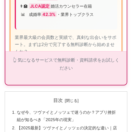
👨‍🏫
JLCA認定
婚活カウンセラー在籍
📊
成婚率
42.3%
・業界トップクラス
業界最大級の会員数と実績で、真剣な出会いをサポ
ート。まずは2分で完了する無料診断から始めませ
んか？
👆 気になるサービスで無料診断・資料請求をお試しく
ださい
ツヴァイの詳細を見る
目次
👑 エクセレンス青山PLATINUM：40代から
なぜ今、ツヴァイとノッツェで迷うのか？アプリ挫折
の婚活専門
組が知るべき「2025年の現実」
【2025最新】ツヴァイとノッツェの決定的な違い｜店