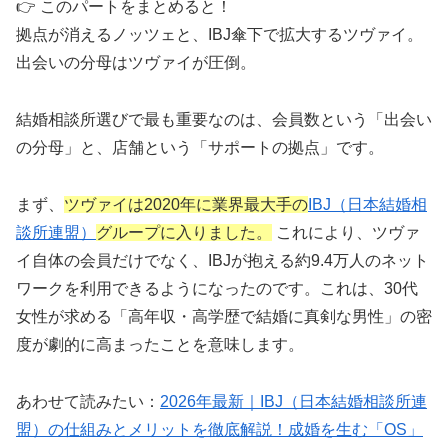
👉 このパートをまとめると！
較
拠点が消えるノッツェと、IBJ傘下で拡大するツヴァイ。
出会いの分母はツヴァイが圧倒。
🏢
厳選17社
の一括資料請求
💰
完全無料
・支援金最大10万円
結婚相談所選びで最も重要なのは、会員数という「出会い
📱
1分で完了
・デジタル資料
の分母」と、店舗という「サポートの拠点」です。
🌍
全国対応
・地域密着型も対応
まず、
ツヴァイは2020年に業界最大手の
IBJ（日本結婚相
談所連盟）
グループに入りました。
これにより、ツヴァ
複数の結婚相談所を効率的に比較検討。年代に合わ
イ自体の会員だけでなく、IBJが抱える約9.4万人のネット
せた厳選17社の資料を無料で一括請求。
ワークを利用できるようになったのです。これは、30代
女性が求める「高年収・高学歴で結婚に真剣な男性」の密
比較ネットで一括資料請求
度が劇的に高まったことを意味します。
あわせて読みたい：
2026年最新｜IBJ（日本結婚相談所連
盟）の仕組みとメリットを徹底解説！成婚を生む「OS」