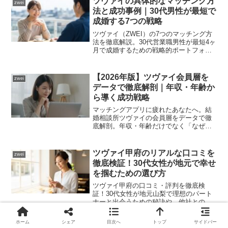
ツヴァイの具体的なマッチング方
🌟 シーネット結婚相談所：IBJ Award 8期連
zwei
法と成功事例｜30代男性が最短で
続受賞
成婚する7つの戦略
ツヴァイ（ZWEI）の7つのマッチング方
法を徹底解説。30代営業職男性が最短4ヶ
🏆
IBJ Award 8期連続
受賞の実績
月で成婚するための戦略的ポートフォリ
オとは？アプリで疲弊した方へ、データ
🕙
22時まで営業
・年中無休
とプロのサポートを駆使した「運に頼ら
ない婚活」の具体策を公開します。
【2026年版】ツヴァイ会員層を
🚗
JR尻手駅徒歩
3分
・無料駐車場
zwei
データで徹底解剖｜年収・年齢か
💰
月会費
8,000円
・お見合い料無料
ら導く成功戦略
マッチングアプリに疲れたあなたへ。結
婚相談所ツヴァイの会員層をデータで徹
底解剖。年収・年齢だけでなく「なぜ質
川崎・横浜エリアで評判の結婚相談所。男性女性カ
の高い会員が集まるのか」その構造的理
ウンセラーのWサポートで笑顔の婚活を実現。
由と成功戦略を専門家が解説。あなたの
婚活を次のステージへ。
ツヴァイ甲府のリアルな口コミを
zwei
徹底検証！30代女性が地元で幸せ
を掴むための選び方
シーネット結婚相談所の詳細確認
ツヴァイ甲府の口コミ・評判を徹底検
証！30代女性が地元山梨で理想のパート
ナーと出会うための秘訣や、他社との料
金・サポート比較をプロの視点で解説し
ます。成婚料無料のメリットを活かし、
ホーム
シェア
目次へ
トップ
サイドバー
後悔しない婚活を始めるための活用法が