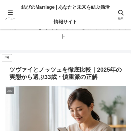
あなたの「結びたい」を叶える情報。地域・大手相談所の選び方と婚活のリア
結びのMarriage | あなたと未来を結ぶ婚活
ル。
メニュー
検索
情報サイト
結びのMarriage | あなたと未来を結ぶ婚活情報サイ
ト
PR
ツヴァイとノッツェを徹底比較｜2025年の
実態から選ぶ33歳・慎重派の正解
zwei